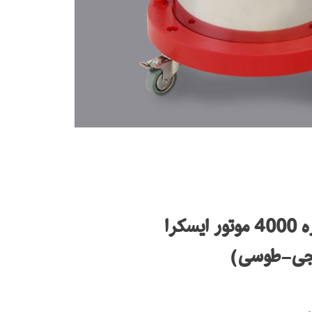
کرا
نجی-طوسی)