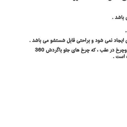
 باشد .
 ایجاد نمی شود و براحتی قابل شستشو می باشد .
پایه یا کاور( کالسکه ) : قسمت سرو قسمت مخزن جارو روی آن قرار می گیرد و دارای چهارچرخ که دوچرخ درجلوو دوچرخ در عقب ، که چرخ های جلو باگردش 360
 است .