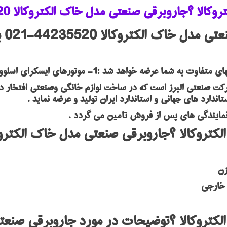
 ؟جاروبرقی صنعتی مدل خاک الکتروکالا 44235520-021
د شد :1- موتورهای ایسکرای اسلوونی 2- موتورهای ولتای کره
کت صنعتی البرز است که در ساخت لوازم خانگی وصنعتی افتخار دا
اندارد های جهانی و استاندارد ایران تولید و عرضه نماید .
کتروکالا ؟توضیحات در مورد جاروبرقی صنعتی