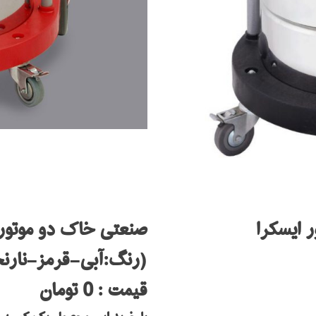
صنعتی خاک دو موتوره 4000 موتور ایس
(رنگ:آبی-قرمز-نار
قیمت : 0 تومان