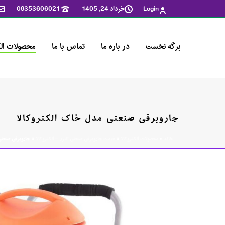
6E3C38C0FFB1238CF50C471ADD080322
خرداد 24, 1405
09353606021
Login
برگه نخست
در باره ما
تماس با ما
محصولات الک
جاروبرقی صنعتی مدل خاک الکتروکالا
خانه
»
محصولات الکتروکالا
»
قیمت جاروبرقی صنعتی البرز – الکتروکالا
»
جاروبرقی صنعتی